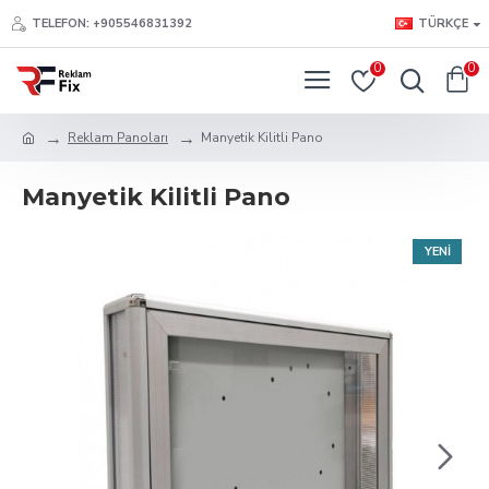
TELEFON: +905546831392
TÜRKÇE
0
0
Reklam Panoları
Manyetik Kilitli Pano
Manyetik Kilitli Pano
YENI