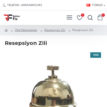
TELEFON: +905546831392
TÜRKÇE
0
0
Otel Ekipmanları
Resepsiyon Zili
Resepsiyon Zili
Resepsiyon Zili
YENI